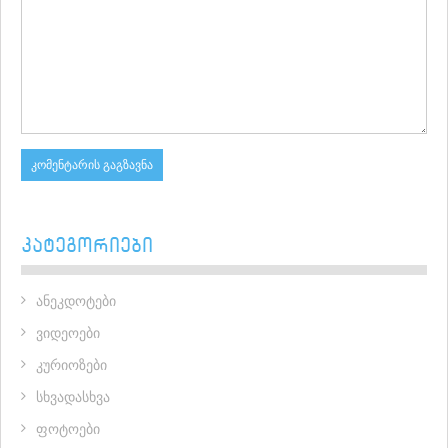
ᲙᲐᲢᲔᲒᲝᲠᲘᲔᲑᲘ
ანეკდოტები
ვიდეოები
კურიოზები
სხვადასხვა
ფოტოები