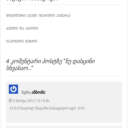
მობილური სუპში (ფარული კამერა)
ძეგლი და ძაღლი
იაპონური მეტრო
4 ᲙᲝᲛᲔᲜᲢᲐᲠᲘ ᲞᲝᲡᲢᲖᲔ “
ᲜᲣ ᲓᲐᲡᲪᲘᲜᲘ
ᲡᲮᲕᲐᲡᲐᲝ…
”
Ამბობს:
ზურა
5 ᲛᲐᲠᲢᲘ 2012 13:10-ᲨᲘ
:D:D:D საღოლ მაგარი სასაცილო იყო :D:D